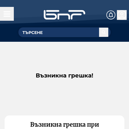
Възникна грешка!
Възникна грешка при