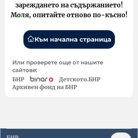
зареждането на съдържанието!
Моля, опитайте отново по-късно!
Към начална страница
Или проверете още от нашите
сайтове:
БНР
Детското.БНР
Архивен фонд на БНР
БНР