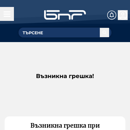
Възникна грешка!
Възникна грешка при