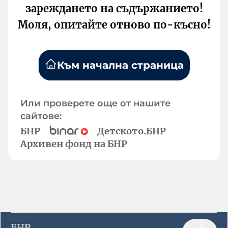
зареждането на съдържанието!
Моля, опитайте отново по-късно!
Към начална страница
Или проверете още от нашите
сайтове:
БНР
Детското.БНР
Архивен фонд на БНР
БНР