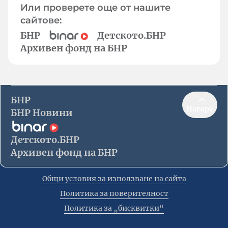
Или проверете още от нашите
сайтове:
БНР
Детското.БНР
Архивен фонд на БНР
БНР
Нагоре
БНР Новини
Детското.БНР
Архивен фонд на БНР
Общи условия за използване на сайта
Политика за поверителност
Политика за „бисквитки“