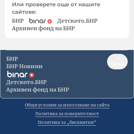
Или проверете още от нашите
сайтове:
БНР
Детското.БНР
Архивен фонд на БНР
БНР
Нагоре
БНР Новини
Детското.БНР
Архивен фонд на БНР
Общи условия за използване на сайта
Политика за поверителност
Политика за „бисквитки“