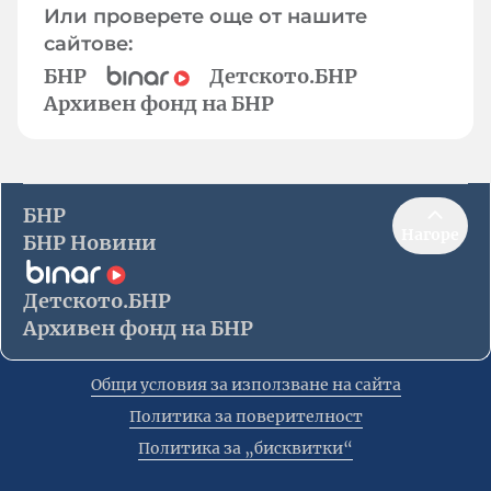
Или проверете още от нашите
сайтове:
БНР
Детското.БНР
Архивен фонд на БНР
БНР
Нагоре
БНР Новини
Детското.БНР
Архивен фонд на БНР
Общи условия за използване на сайта
Политика за поверителност
Политика за „бисквитки“