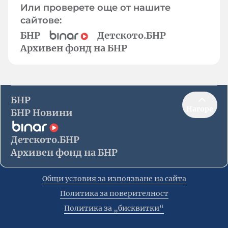
Или проверете още от нашите
сайтове:
БНР
Детското.БНР
Архивен фонд на БНР
БНР
Нагоре
БНР Новини
Детското.БНР
Архивен фонд на БНР
Общи условия за използване на сайта
Политика за поверителност
Политика за „бисквитки“