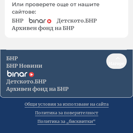
Или проверете още от нашите
сайтове:
БНР
Детското.БНР
Архивен фонд на БНР
БНР
Нагоре
БНР Новини
Детското.БНР
Архивен фонд на БНР
Общи условия за използване на сайта
Политика за поверителност
Политика за „бисквитки“