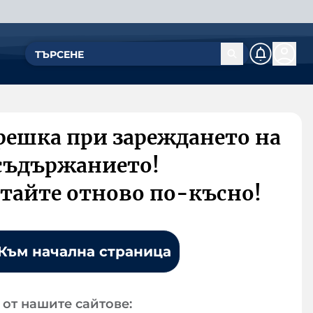
решка при зареждането на
съдържанието!
тайте отново по-късно!
Към начална страница
от нашите сайтове: