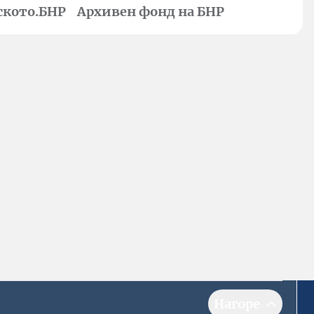
ското.БНР
Архивен фонд на БНР
Нагоре