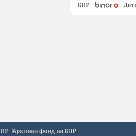
БНР
Дет
БНР
Архивен фонд на БНР