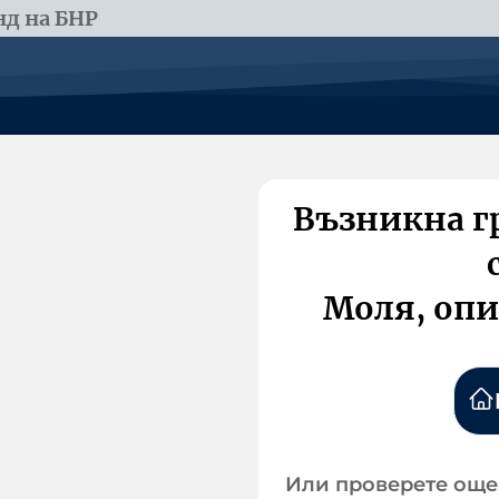
д на БНР
Възникна г
Моля, опи
Или проверете още 