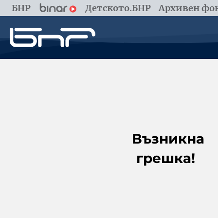
БНР
Детското.БНР
Архивен фон
Възникна
грешка!