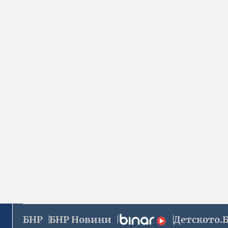
БНР
БНР Новини
Детското.