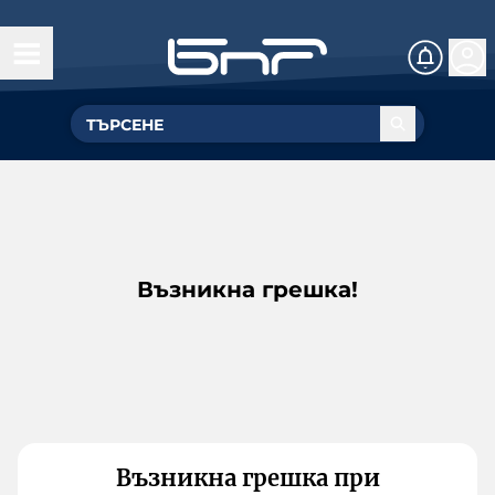
Възникна грешка!
Възникна грешка при