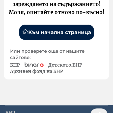
зареждането на съдържанието!
Моля, опитайте отново по-късно!
Към начална страница
Или проверете още от нашите
сайтове:
БНР
Детското.БНР
Архивен фонд на БНР
БНР