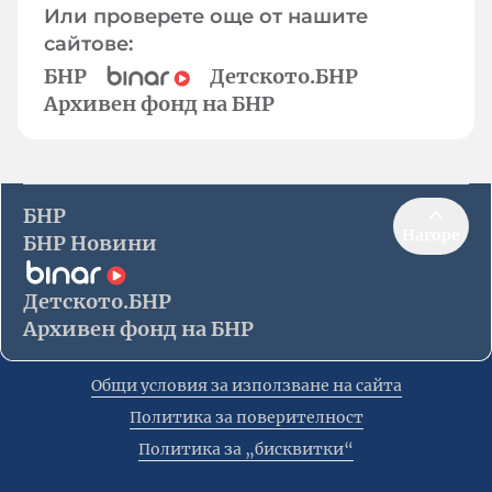
Или проверете още от нашите
сайтове:
БНР
Детското.БНР
Архивен фонд на БНР
БНР
Нагоре
БНР Новини
Детското.БНР
Архивен фонд на БНР
Общи условия за използване на сайта
Политика за поверителност
Политика за „бисквитки“