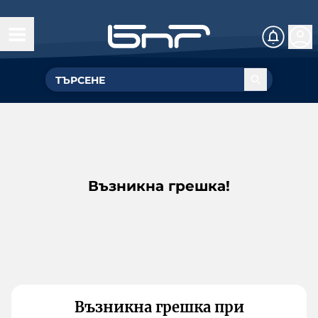
Възникна грешка!
Възникна грешка при