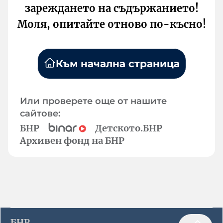
зареждането на съдържанието!
Моля, опитайте отново по-късно!
Към начална страница
Или проверете още от нашите
сайтове:
БНР
Детското.БНР
Архивен фонд на БНР
БНР