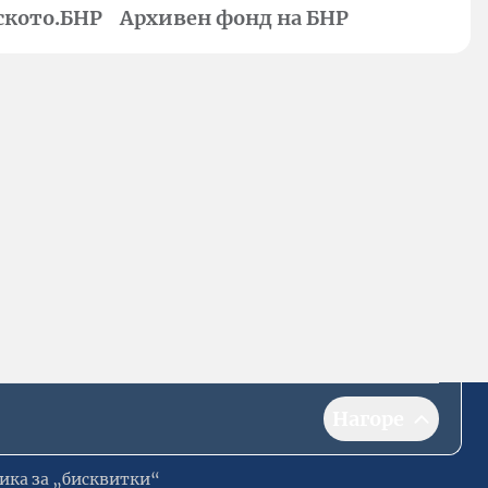
ското.БНР
Архивен фонд на БНР
Нагоре
ика за „бисквитки“