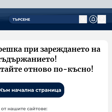
решка при зареждането на
съдържанието!
тайте отново по-късно!
Към начална страница
от нашите сайтове: