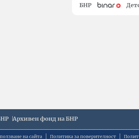
БНР
Дет
БНР
Архивен фонд на БНР
ползване на сайта
Политика за поверителност
Полит