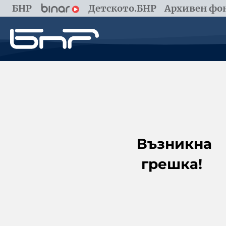
БНР
Детското.БНР
Архивен фон
Възникна
грешка!