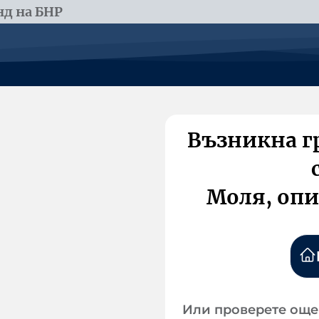
д на БНР
Възникна г
Моля, опи
Или проверете още 