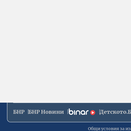
БНР
БНР Новини
Детското.
Общи условия за из