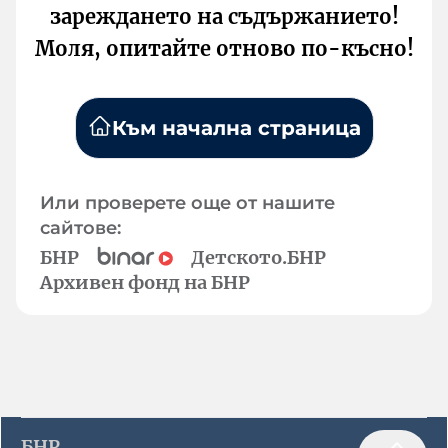
зареждането на съдържанието!
Моля, опитайте отново по-късно!
Към начална страница
Или проверете още от нашите
сайтове:
БНР
Детското.БНР
Архивен фонд на БНР
БНР