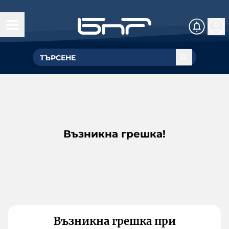
Възникна грешка!
Възникна грешка при