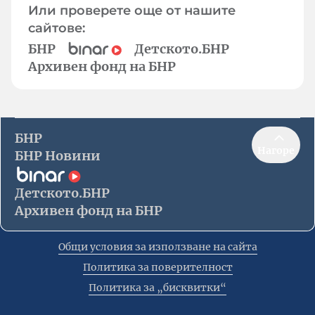
Или проверете още от нашите
сайтове:
БНР
Детското.БНР
Архивен фонд на БНР
БНР
Нагоре
БНР Новини
Детското.БНР
Архивен фонд на БНР
Общи условия за използване на сайта
Политика за поверителност
Политика за „бисквитки“