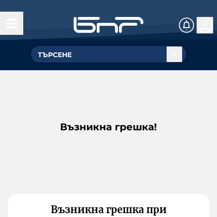
Възникна грешка!
Възникна грешка при