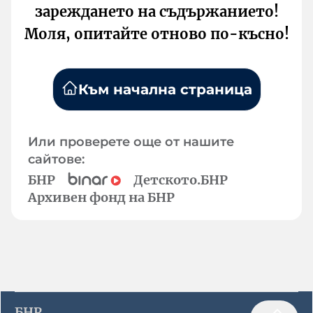
зареждането на съдържанието!
Моля, опитайте отново по-късно!
Към начална страница
Или проверете още от нашите
сайтове:
БНР
Детското.БНР
Архивен фонд на БНР
БНР