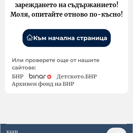
зареждането на съдържанието!
Моля, опитайте отново по-късно!
Към начална страница
Или проверете още от нашите
сайтове:
БНР
Детското.БНР
Архивен фонд на БНР
БНР