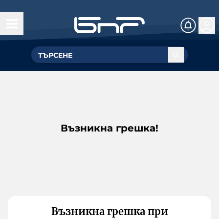
Възникна грешка!
Възникна грешка при