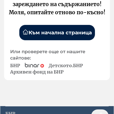
зареждането на съдържанието!
Моля, опитайте отново по-късно!
Към начална страница
Или проверете още от нашите
сайтове:
БНР
Детското.БНР
Архивен фонд на БНР
БНР