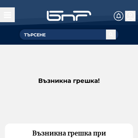
Възникна грешка!
Възникна грешка при