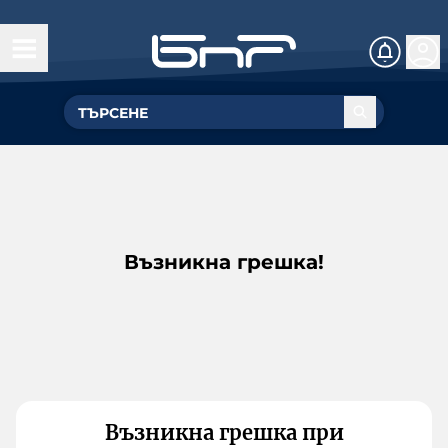
Възникна грешка!
Възникна грешка при