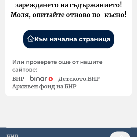
зареждането на съдържанието!
Моля, опитайте отново по-късно!
Към начална страница
Или проверете още от нашите
сайтове:
БНР
Детското.БНР
Архивен фонд на БНР
БНР