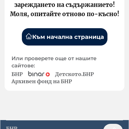
зареждането на съдържанието!
Моля, опитайте отново по-късно!
Към начална страница
Или проверете още от нашите
сайтове:
БНР
Детското.БНР
Архивен фонд на БНР
БНР