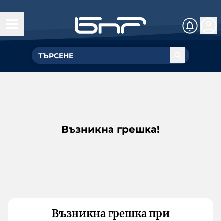
Възникна грешка!
Възникна грешка при