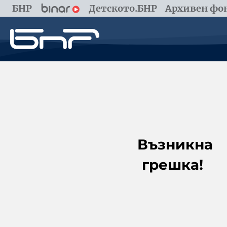
БНР
Детското.БНР
Архивен фон
Възникна
грешка!