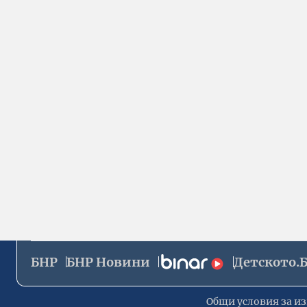
БНР
БНР Новини
Детското.
Общи условия за из