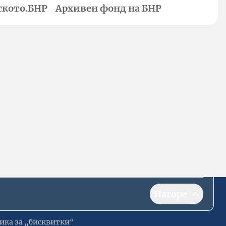
ското.БНР
Архивен фонд на БНР
Нагоре
ика за „бисквитки“