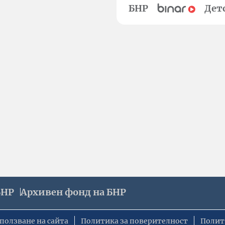
БНР
Дет
БНР
Архивен фонд на БНР
ползване на сайта
Политика за поверителност
Полит