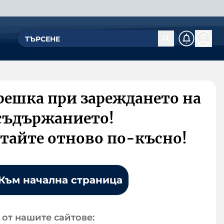
решка при зареждането на
съдържанието!
тайте отново по-късно!
Към начална страница
от нашите сайтове: