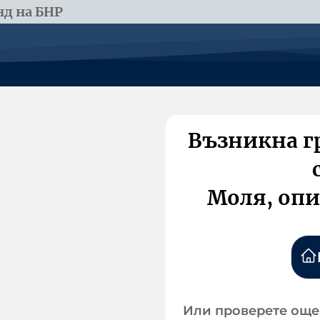
д на БНР
Възникна г
Моля, опи
Или проверете още 