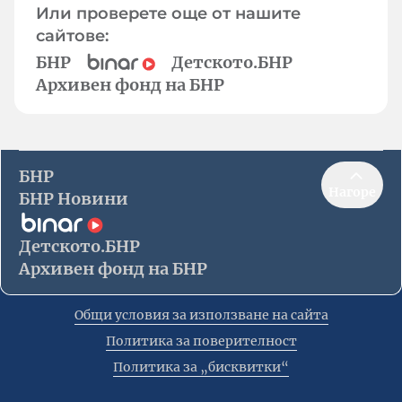
Или проверете още от нашите
сайтове:
БНР
Детското.БНР
Архивен фонд на БНР
БНР
Нагоре
БНР Новини
Детското.БНР
Архивен фонд на БНР
Общи условия за използване на сайта
Политика за поверителност
Политика за „бисквитки“