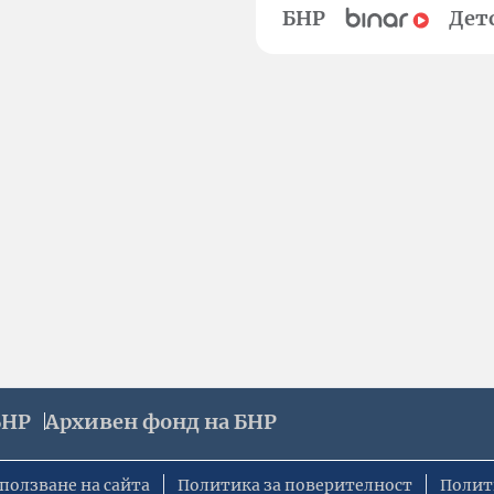
БНР
Дет
БНР
Архивен фонд на БНР
ползване на сайта
Политика за поверителност
Полит