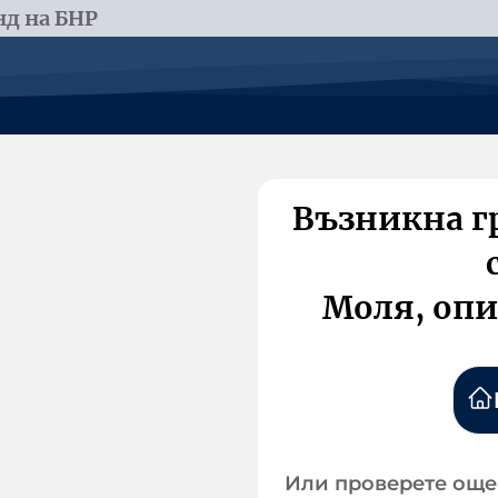
д на БНР
Възникна г
Моля, опи
Или проверете още 