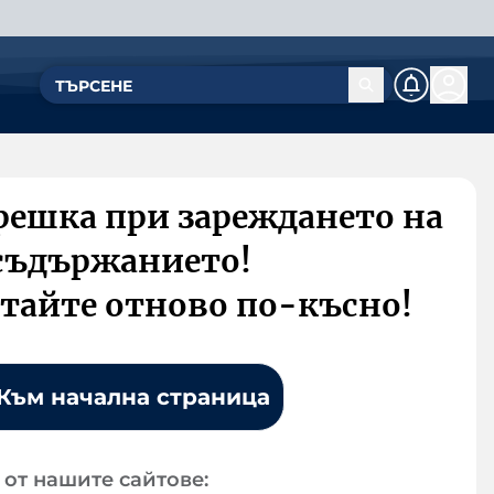
решка при зареждането на
съдържанието!
тайте отново по-късно!
Към начална страница
от нашите сайтове: