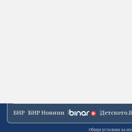
БНР
БНР Новини
Детското.
Общи условия за из