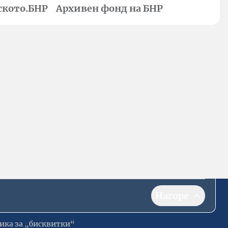
ското.БНР
Архивен фонд на БНР
Нагоре
ика за „бисквитки“