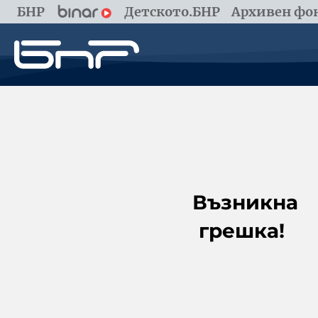
БНР
Детското.БНР
Архивен фон
Възникна
грешка!