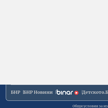
БНР
БНР Новини
Детското.
Общи условия за из