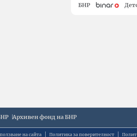
БНР
Дет
БНР
Архивен фонд на БНР
ползване на сайта
Политика за поверителност
Полит