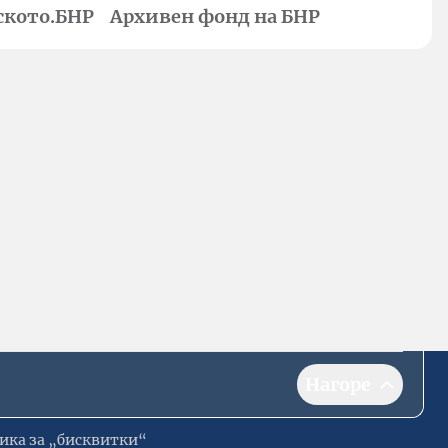
ското.БНР
Архивен фонд на БНР
Нагоре
ика за „бисквитки“