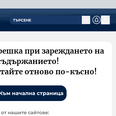
решка при зареждането на
съдържанието!
тайте отново по-късно!
Към начална страница
от нашите сайтове: