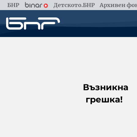
БНР
Детското.БНР
Архивен фон
Възникна
грешка!