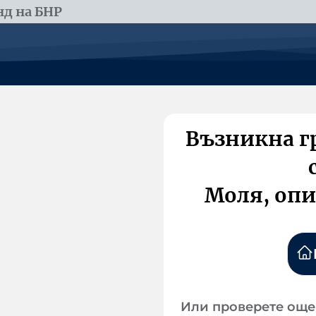
д на БНР
Възникна г
Моля, опи
Или проверете още 