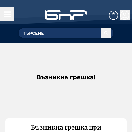
Възникна грешка!
Възникна грешка при