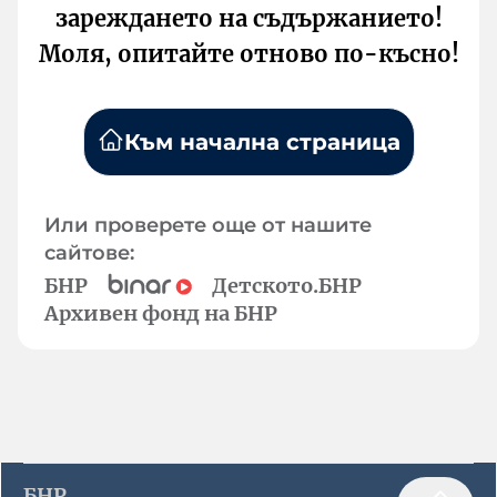
зареждането на съдържанието!
Моля, опитайте отново по-късно!
Към начална страница
Или проверете още от нашите
сайтове:
БНР
Детското.БНР
Архивен фонд на БНР
БНР