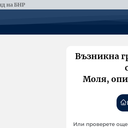
д на БНР
Възникна г
Моля, опи
Или проверете още 