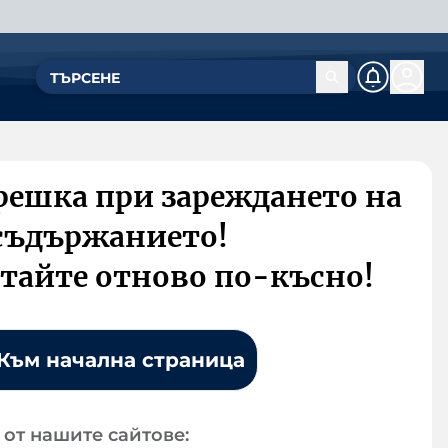
решка при зареждането на
съдържанието!
тайте отново по-късно!
Към начална страница
от нашите сайтове: