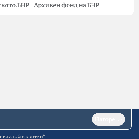
ското.БНР
Архивен фонд на БНР
Нагоре
ика за „бисквитки“