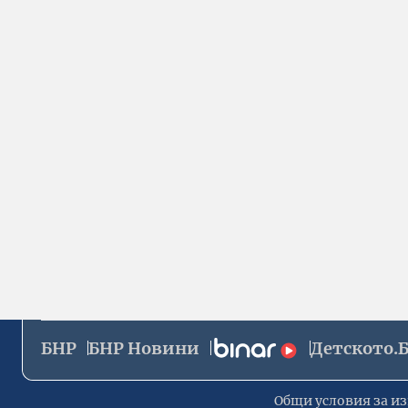
БНР
БНР Новини
Детското.
Общи условия за из