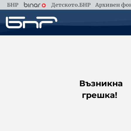
БНР
Детското.БНР
Архивен фон
Възникна
грешка!