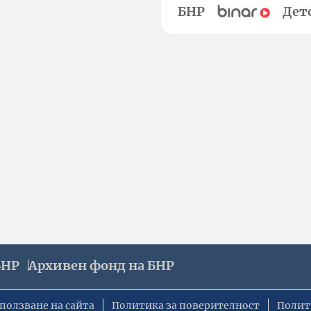
БНР
Дет
БНР
Архивен фонд на БНР
ползване на сайта
Политика за поверителност
Полит