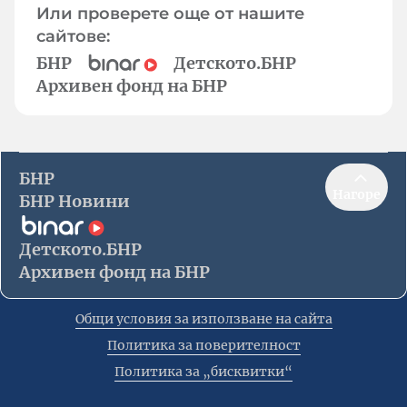
Или проверете още от нашите
сайтове:
БНР
Детското.БНР
Архивен фонд на БНР
БНР
Нагоре
БНР Новини
Детското.БНР
Архивен фонд на БНР
Общи условия за използване на сайта
Политика за поверителност
Политика за „бисквитки“