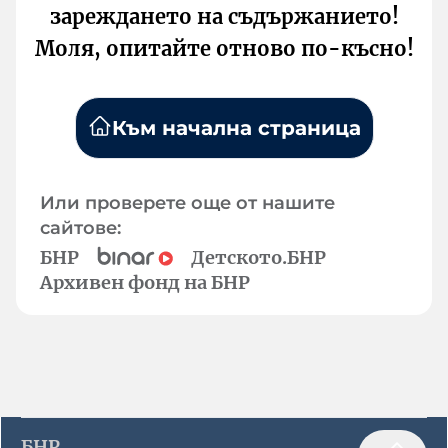
зареждането на съдържанието!
Моля, опитайте отново по-късно!
Към начална страница
Или проверете още от нашите
сайтове:
БНР
Детското.БНР
Архивен фонд на БНР
БНР