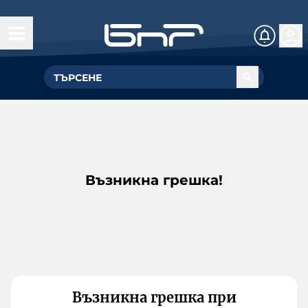
Възникна грешка!
Възникна грешка при