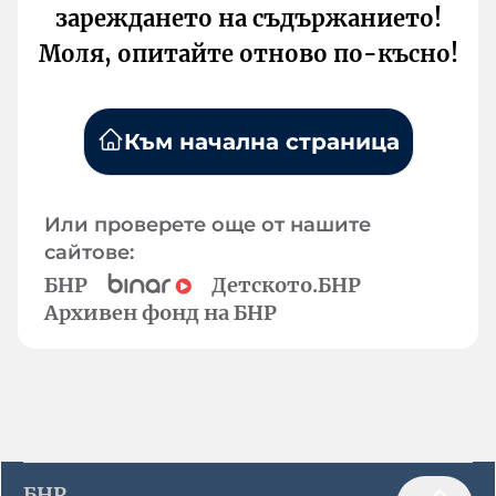
зареждането на съдържанието!
Моля, опитайте отново по-късно!
Към начална страница
Или проверете още от нашите
сайтове:
БНР
Детското.БНР
Архивен фонд на БНР
БНР