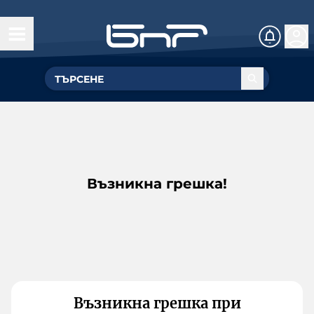
Възникна грешка!
Възникна грешка при