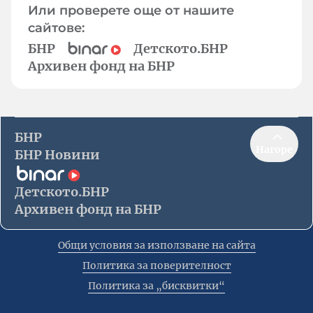
Или проверете още от нашите
сайтове:
БНР
Детското.БНР
Архивен фонд на БНР
БНР
Нагоре
БНР Новини
Детското.БНР
Архивен фонд на БНР
Общи условия за използване на сайта
Политика за поверителност
Политика за „бисквитки“