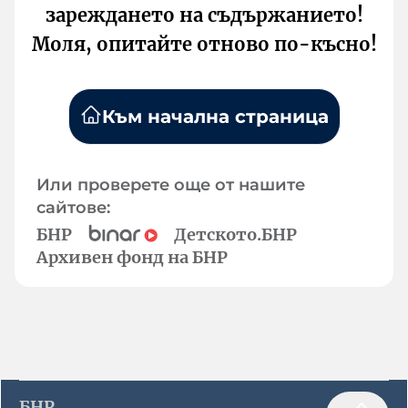
зареждането на съдържанието!
Моля, опитайте отново по-късно!
Към начална страница
Или проверете още от нашите
сайтове:
БНР
Детското.БНР
Архивен фонд на БНР
БНР