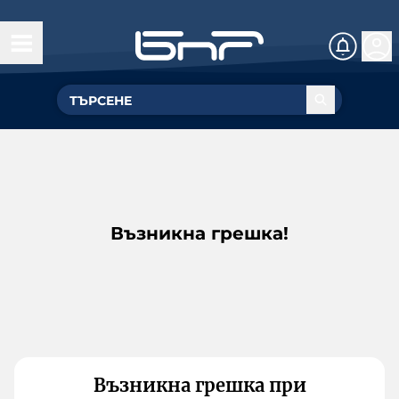
Възникна грешка!
Възникна грешка при