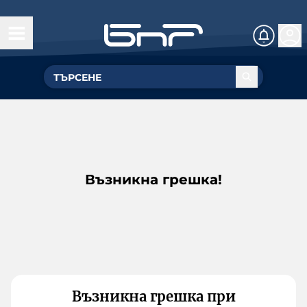
Възникна грешка!
Възникна грешка при