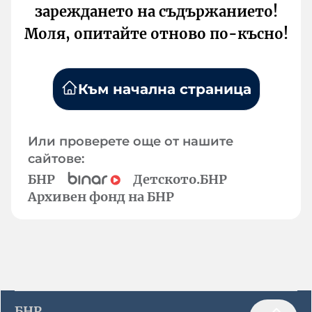
зареждането на съдържанието!
Моля, опитайте отново по-късно!
Към начална страница
Или проверете още от нашите
сайтове:
БНР
Детското.БНР
Архивен фонд на БНР
БНР