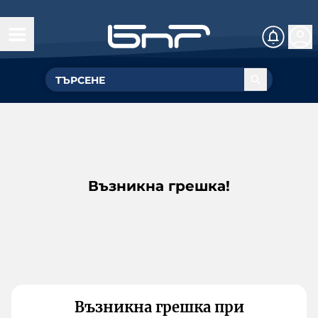
Възникна грешка!
Възникна грешка при