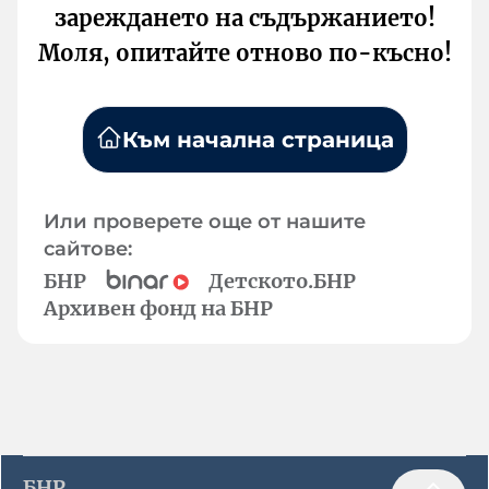
зареждането на съдържанието!
Моля, опитайте отново по-късно!
Към начална страница
Или проверете още от нашите
сайтове:
БНР
Детското.БНР
Архивен фонд на БНР
БНР