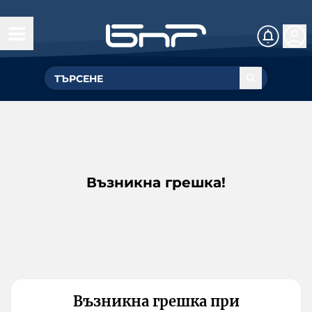
Възникна грешка!
Възникна грешка при