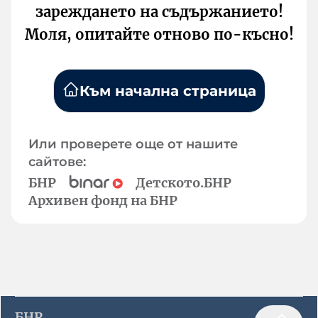
зареждането на съдържанието!
Моля, опитайте отново по-късно!
Към начална страница
Или проверете още от нашите
сайтове:
БНР
Детското.БНР
Архивен фонд на БНР
БНР