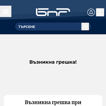
Възникна грешка!
Възникна грешка при