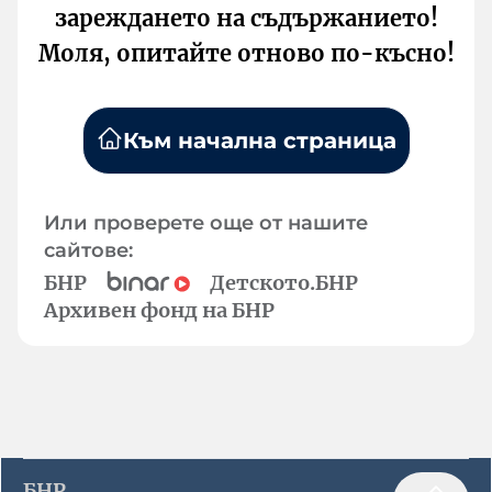
зареждането на съдържанието!
Моля, опитайте отново по-късно!
Към начална страница
Или проверете още от нашите
сайтове:
БНР
Детското.БНР
Архивен фонд на БНР
БНР