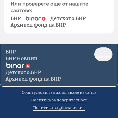
Или проверете още от нашите
сайтове:
БНР
Детското.БНР
Архивен фонд на БНР
БНР
Нагоре
БНР Новини
Детското.БНР
Архивен фонд на БНР
Общи условия за използване на сайта
Политика за поверителност
Политика за „бисквитки“