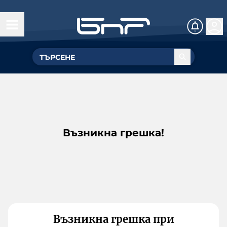
Възникна грешка!
Възникна грешка при