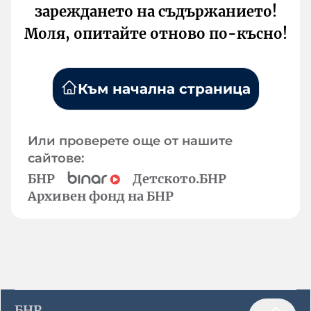
зареждането на съдържанието!
Моля, опитайте отново по-късно!
Към начална страница
Или проверете още от нашите
сайтове:
БНР
Детското.БНР
Архивен фонд на БНР
БНР