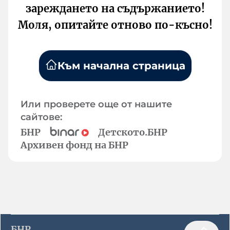
зареждането на съдържанието!
Моля, опитайте отново по-късно!
Към начална страница
Или проверете още от нашите
сайтове:
БНР
Детското.БНР
Архивен фонд на БНР
БНР