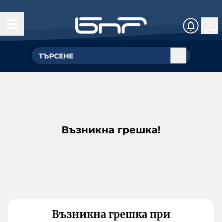
Възникна грешка!
Възникна грешка при