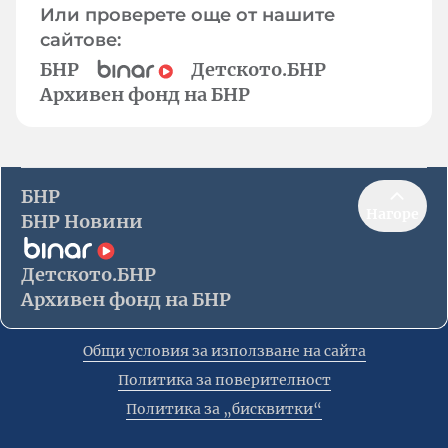
Или проверете още от нашите
сайтове:
БНР
Детското.БНР
Архивен фонд на БНР
БНР
Нагоре
БНР Новини
Детското.БНР
Архивен фонд на БНР
Общи условия за използване на сайта
Политика за поверителност
Политика за „бисквитки“