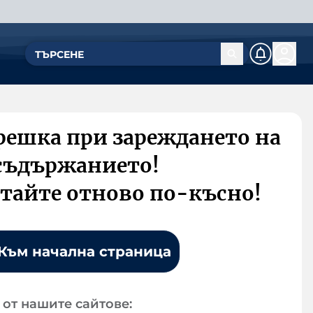
решка при зареждането на
съдържанието!
тайте отново по-късно!
Към начална страница
от нашите сайтове: