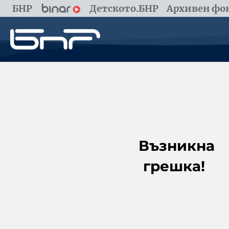
БНР
Детското.БНР
Архивен фон
Възникна
грешка!