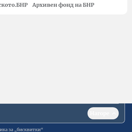
ското.БНР
Архивен фонд на БНР
Нагоре
ика за „бисквитки“