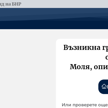
д на БНР
Възникна г
Моля, опи
Или проверете още 