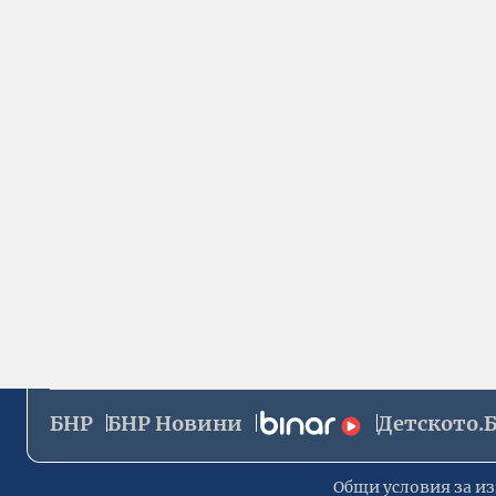
БНР
БНР Новини
Детското.
Общи условия за из