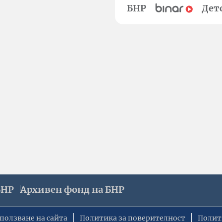
БНР
Дет
БНР
Архивен фонд на БНР
ползване на сайта
Политика за поверителност
Полит