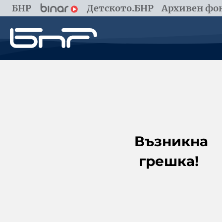
БНР
Детското.БНР
Архивен фон
Възникна
грешка!