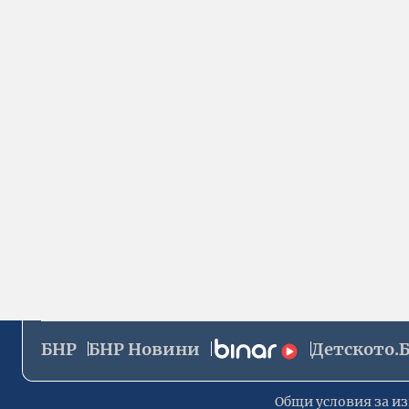
БНР
БНР Новини
Детското.
Общи условия за из