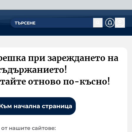
решка при зареждането на
съдържанието!
тайте отново по-късно!
Към начална страница
от нашите сайтове: