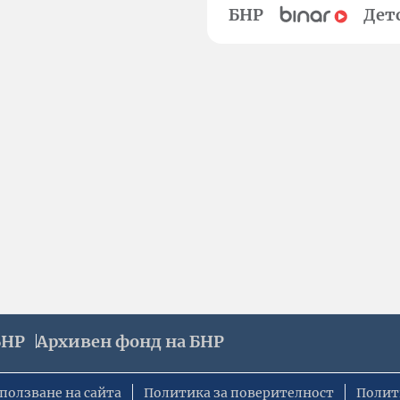
БНР
Дет
БНР
Архивен фонд на БНР
ползване на сайта
Политика за поверителност
Полит