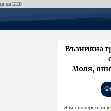
д на БНР
Възникна г
Моля, опи
Или проверете още 