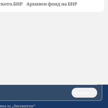
ското.БНР
Архивен фонд на БНР
Нагоре
ика за „бисквитки“