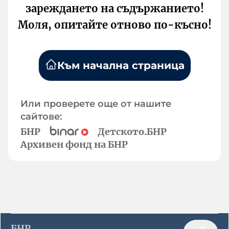
зареждането на съдържанието!
Моля, опитайте отново по-късно!
Към начална страница
Или проверете още от нашите
сайтове:
БНР
Детското.БНР
Архивен фонд на БНР
БНР