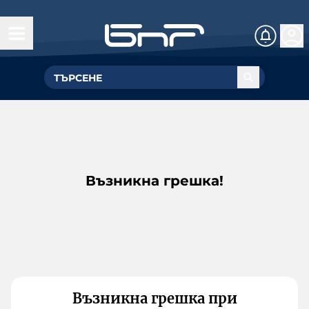
Възникна грешка!
Възникна грешка при