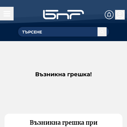
Възникна грешка!
Възникна грешка при