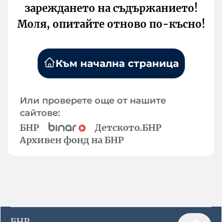
зареждането на съдържанието!
Моля, опитайте отново по-късно!
Към начална страница
Или проверете още от нашите
сайтове:
БНР
Детското.БНР
Архивен фонд на БНР
БНР