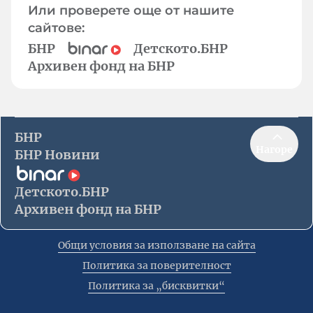
Или проверете още от нашите
сайтове:
БНР
Детското.БНР
Архивен фонд на БНР
БНР
Нагоре
БНР Новини
Детското.БНР
Архивен фонд на БНР
Общи условия за използване на сайта
Политика за поверителност
Политика за „бисквитки“