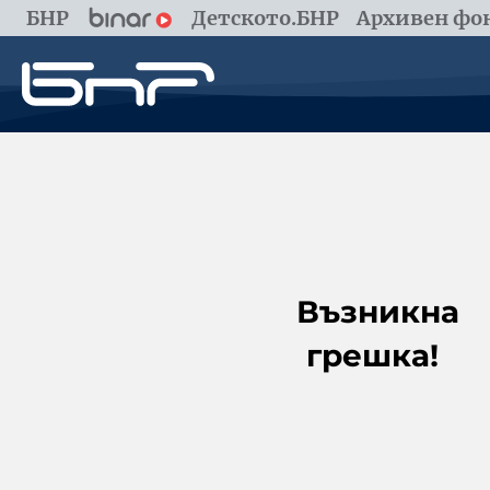
БНР
Детското.БНР
Архивен фон
Възникна
грешка!