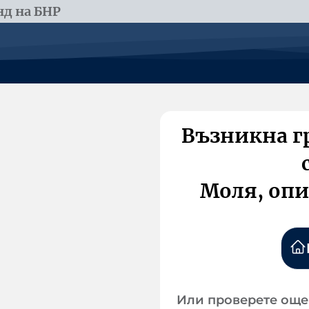
д на БНР
Възникна г
Моля, опи
Или проверете още 