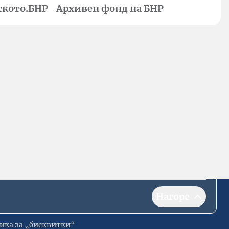
ското.БНР
Архивен фонд на БНР
Нагоре
ика за „бисквитки“