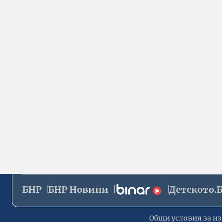
БНР
БНР Новини
Детското.
Общи условия за из