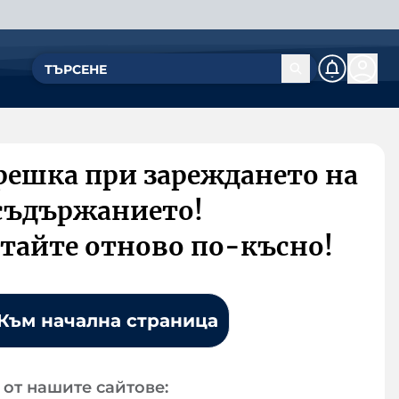
решка при зареждането на
съдържанието!
тайте отново по-късно!
Към начална страница
от нашите сайтове: