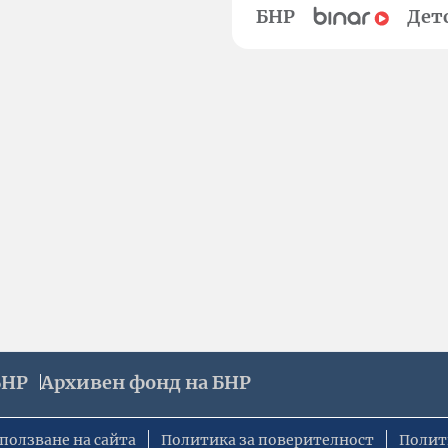
БНР
Дет
БНР
Архивен фонд на БНР
ползване на сайта
Политика за поверителност
Полит