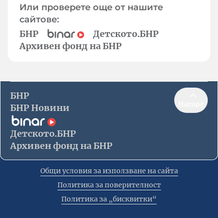
Или проверете още от нашите
сайтове:
БНР
Детското.БНР
Архивен фонд на БНР
БНР
Нагоре
БНР Новини
Детското.БНР
Архивен фонд на БНР
Общи условия за използване на сайта
Политика за поверителност
Политика за „бисквитки“