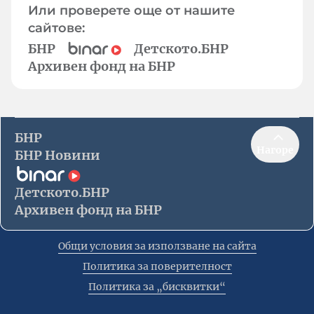
Или проверете още от нашите
сайтове:
БНР
Детското.БНР
Архивен фонд на БНР
БНР
Нагоре
БНР Новини
Детското.БНР
Архивен фонд на БНР
Общи условия за използване на сайта
Политика за поверителност
Политика за „бисквитки“