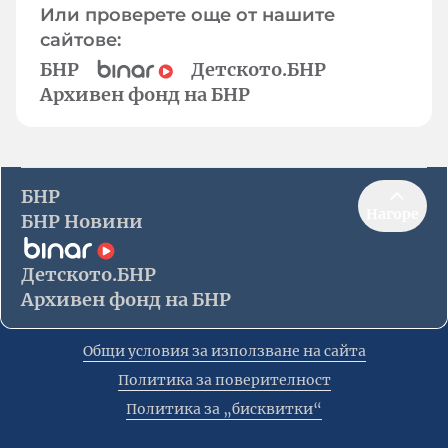
Или проверете още от нашите
сайтове:
БНР
Детското.БНР
Архивен фонд на БНР
БНР
Нагоре
БНР Новини
Детското.БНР
Архивен фонд на БНР
Общи условия за използване на сайта
Политика за поверителност
Политика за „бисквитки“