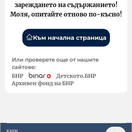
зареждането на съдържанието!
Моля, опитайте отново по-късно!
Към начална страница
Или проверете още от нашите
сайтове:
БНР
Детското.БНР
Архивен фонд на БНР
БНР