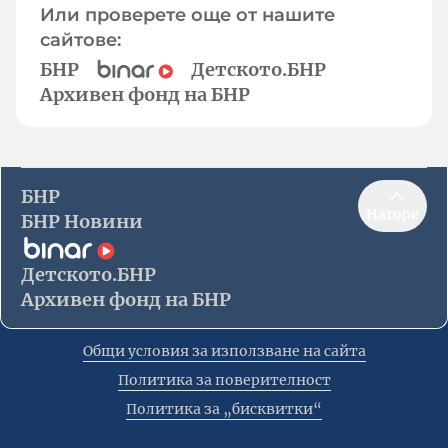
Или проверете още от нашите
сайтове:
БНР
Детското.БНР
Архивен фонд на БНР
БНР
Нагоре
БНР Новини
Детското.БНР
Архивен фонд на БНР
Общи условия за използване на сайта
Политика за поверителност
Политика за „бисквитки“