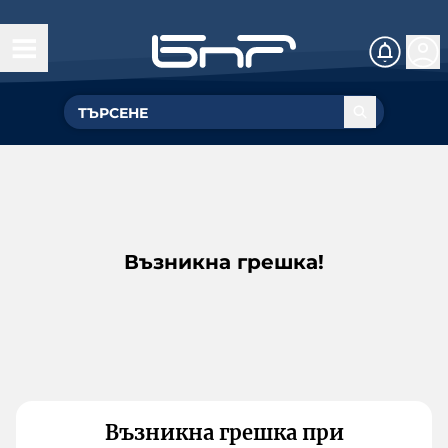
Възникна грешка!
Възникна грешка при