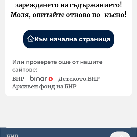
зареждането на съдържанието!
Моля, опитайте отново по-късно!
Към начална страница
Или проверете още от нашите
сайтове:
БНР
Детското.БНР
Архивен фонд на БНР
БНР